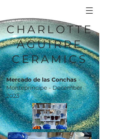
CHARLOTTE
AGUIRRE
CERAMICS
Mercado de las Conchas
-
Monteprincipe - December
2023